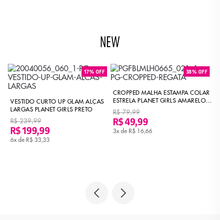
NEW
17% OFF
38% OFF
ET
CROPPED MALHA ESTAMPA COLAR
ESTRELA PLANET GIRLS AMARELO
VESTIDO CURTO UP GLAM ALÇAS
V
MÉDIO
LARGAS PLANET GIRLS PRETO
B
R$ 79,99
R$ 49,99
R$ 239,99
R$ 199,99
3x de
R$ 16,66
6x de
R$ 33,33
R
R
6