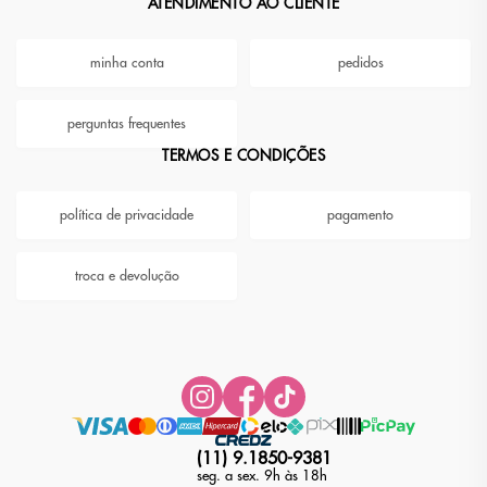
ATENDIMENTO AO CLIENTE
minha conta
pedidos
perguntas frequentes
TERMOS E CONDIÇÕES
política de privacidade
pagamento
troca e devolução
(11) 9.1850-9381
seg. a sex. 9h às 18h