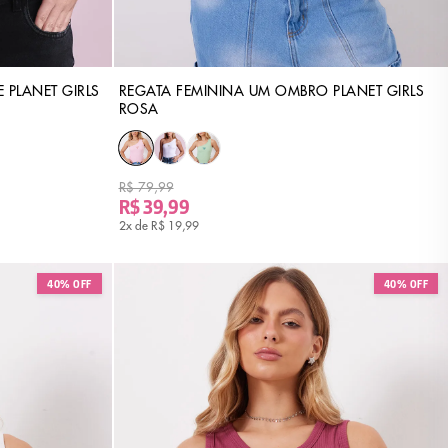
 PLANET GIRLS
REGATA FEMININA UM OMBRO PLANET GIRLS
ROSA
R$ 79,99
R$ 39,99
2x de
R$ 19,99
40% OFF
40% OFF