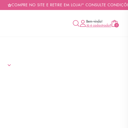
SITE E RETIRE EM LOJA!* CONSULTE CONDIÇÕES! *APENAS EM S
Bem-vinda!
Já é cadastrada?
0