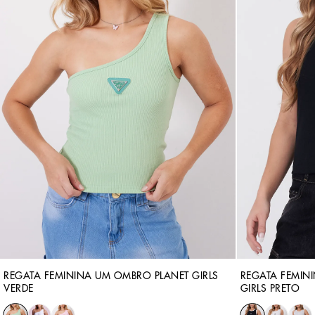
REGATA FEMININA UM OMBRO PLANET GIRLS
REGATA FEMINI
VERDE
GIRLS PRETO