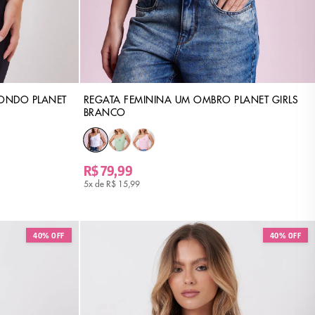
DONDO PLANET
REGATA FEMININA UM OMBRO PLANET GIRLS
BRANCO
R$ 79,99
5x de
R$ 15,99
40% OFF
40% OFF