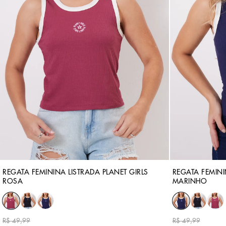
REGATA FEMININA LISTRADA PLANET GIRLS
REGATA FEMINI
ROSA
MARINHO
R$ 49,99
R$ 49,99