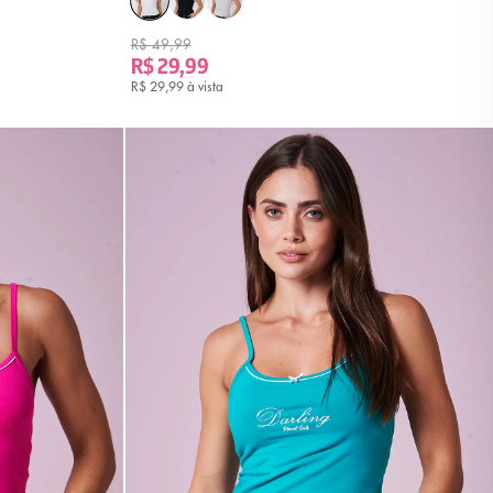
R$ 49,99
R$ 29,99
R$ 29,99
à vista