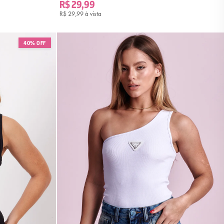
R$ 29,99
R$ 29,99
à vista
40% OFF