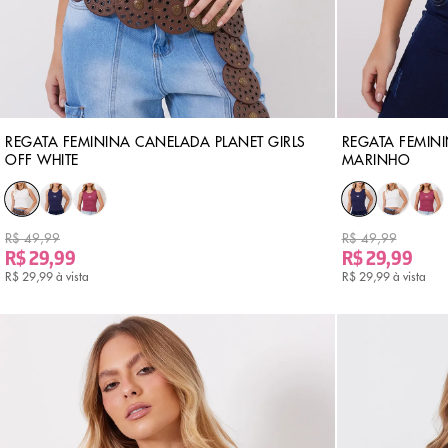
REGATA FEMININA CANELADA PLANET GIRLS
REGATA FEMINI
OFF WHITE
MARINHO
R$ 49,99
R$ 49,99
R$ 29,99
R$ 29,99
R$ 29,99
à vista
R$ 29,99
à vista