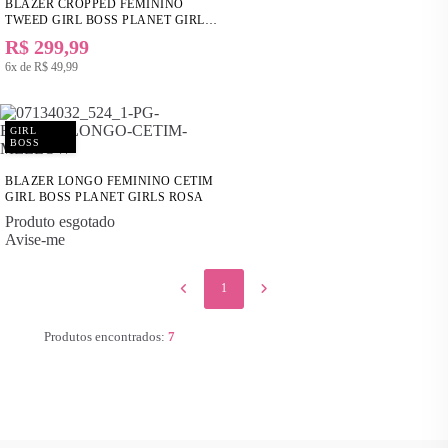
BLAZER CROPPED FEMININO
TWEED GIRL BOSS PLANET GIRLS
ROSA
R$ 299,99
6x de
R$ 49,99
GIRL
BOSS
BLAZER LONGO FEMININO CETIM
GIRL BOSS PLANET GIRLS ROSA
Produto esgotado
Avise-me
1
Produtos encontrados:
7