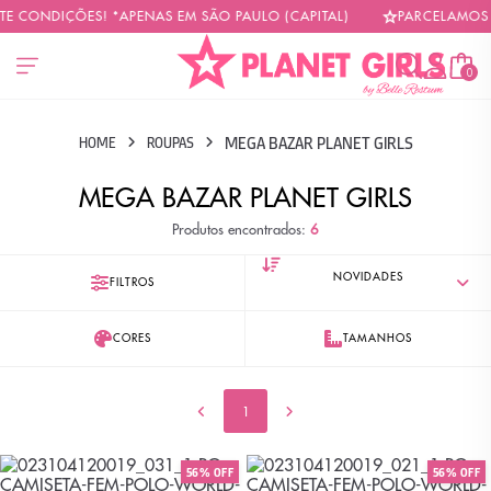
TE CONDIÇÕES! *APENAS EM SÃO PAULO (CAPITAL)
PARCELAMOS E
0
MEGA BAZAR PLANET GIRLS
HOME
ROUPAS
MEGA BAZAR PLANET GIRLS
Produtos encontrados:
6
FILTROS
CORES
TAMANHOS
1
56% OFF
56% OFF