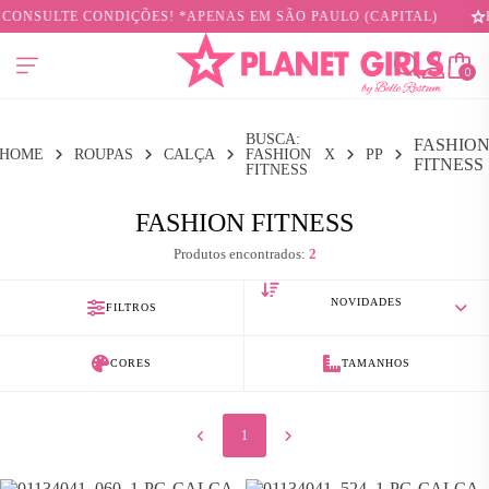
 CONSULTE CONDIÇÕES! *APENAS EM SÃO PAULO (CAPITAL)
P
0
BUSCA:
FASHIO
HOME
ROUPAS
CALÇA
FASHION
X
PP
FITNESS
FITNESS
FASHION FITNESS
Produtos encontrados:
2
FILTROS
CORES
TAMANHOS
1