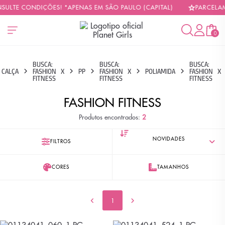
NSULTE CONDIÇÕES! *APENAS EM SÃO PAULO (CAPITAL)
PARCELAM
0
BUSCA:
BUSCA:
BUSCA:
CALÇA
FASHION
X
PP
FASHION
X
POLIAMIDA
FASHION
X
FITNESS
FITNESS
FITNESS
FASHION FITNESS
Produtos encontrados:
2
FILTROS
CORES
TAMANHOS
1