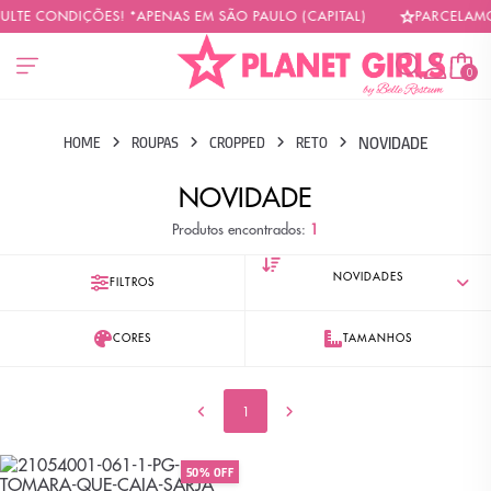
ULTE CONDIÇÕES! *APENAS EM SÃO PAULO (CAPITAL)
PARCELAMO
0
NOVIDADE
HOME
ROUPAS
CROPPED
RETO
NOVIDADE
Produtos encontrados:
1
FILTROS
CORES
TAMANHOS
1
50% OFF