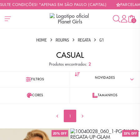
SULTE CONDIÇÕES! *APENAS EM SÃO PAULO (CAPITAL)
PARCELAMO
0
HOME
ROUPAS
REGATA
G1
CASUAL
Produtos encontrados:
2
FILTROS
CORES
TAMANHOS
1
20% OFF
33% OFF