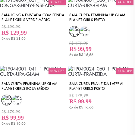
35% OFF
44% OFF
SAIA LONGA ENSEADA COM FENDA
SAIA CURTA FEMININA UP GLAM
PLANET GIRLS VERDE MÉDIO
PLANET GIRLS PRETO
R$ 199,99
R$ 129,99
6x de
R$ 21,66
R$ 179,99
R$ 99,99
6x de
R$ 16,66
44% OFF
44% OFF
SAIA CURTA FEMININA UP GLAM
SAIA CURTA FRANZIDA LATERAL
PLANET GIRLS ROSA MÉDIO
PLANET GIRLS PRETO
R$ 179,99
R$ 99,99
6x de
R$ 16,66
R$ 179,99
R$ 99,99
6x de
R$ 16,66