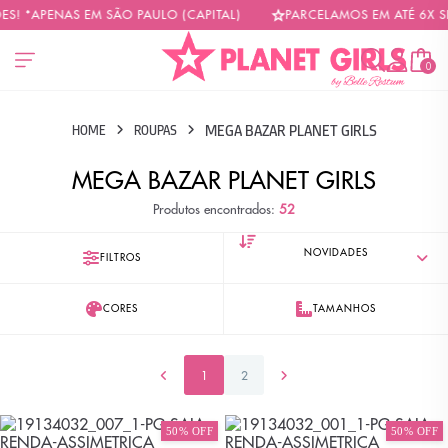
! *APENAS EM SÃO PAULO (CAPITAL)
PARCELAMOS EM ATÉ 6X SEM
0
MEGA BAZAR PLANET GIRLS
HOME
ROUPAS
MEGA BAZAR PLANET GIRLS
Produtos encontrados:
52
FILTROS
CORES
TAMANHOS
1
2
50% OFF
50% OFF