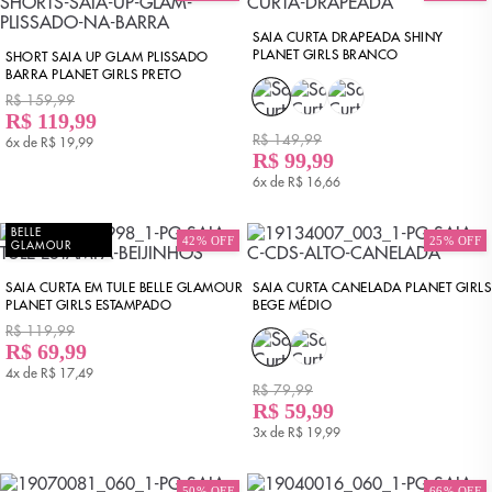
SAIA CURTA DRAPEADA SHINY
PLANET GIRLS BRANCO
SHORT SAIA UP GLAM PLISSADO
BARRA PLANET GIRLS PRETO
R$ 159,99
R$ 119,99
R$ 149,99
6x de
R$ 19,99
R$ 99,99
6x de
R$ 16,66
BELLE
42% OFF
25% OFF
GLAMOUR
SAIA CURTA EM TULE BELLE GLAMOUR
SAIA CURTA CANELADA PLANET GIRLS
PLANET GIRLS ESTAMPADO
BEGE MÉDIO
R$ 119,99
R$ 69,99
4x de
R$ 17,49
R$ 79,99
R$ 59,99
3x de
R$ 19,99
50% OFF
66% OFF