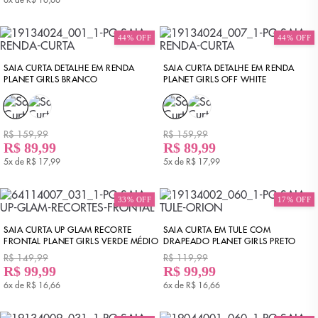
44% OFF
44% OFF
SAIA CURTA DETALHE EM RENDA
SAIA CURTA DETALHE EM RENDA
PLANET GIRLS BRANCO
PLANET GIRLS OFF WHITE
R$ 159,99
R$ 159,99
R$ 89,99
R$ 89,99
5x de
R$ 17,99
5x de
R$ 17,99
33% OFF
17% OFF
SAIA CURTA UP GLAM RECORTE
SAIA CURTA EM TULE COM
FRONTAL PLANET GIRLS VERDE MÉDIO
DRAPEADO PLANET GIRLS PRETO
R$ 149,99
R$ 119,99
R$ 99,99
R$ 99,99
6x de
R$ 16,66
6x de
R$ 16,66