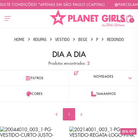
SULTE CONDIÇÕES! *APENAS EM SÃO PAULO (CAPITAL)
PARCELAMO
0
HOME
ROUPAS
VESTIDO
BEGE
P
REDONDO
DIA A DIA
Produtos encontrados:
2
FILTROS
CORES
TAMANHOS
1
33% OFF