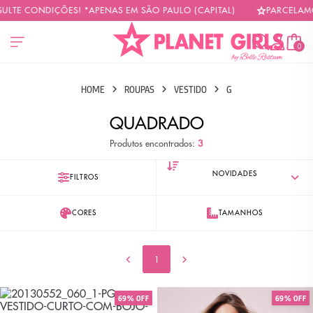
ULTE CONDIÇÕES! *APENAS EM SÃO PAULO (CAPITAL)
PARCELAMOS
0
HOME
ROUPAS
VESTIDO
G
QUADRADO
Produtos encontrados:
3
FILTROS
CORES
TAMANHOS
1
69% OFF
69% OFF