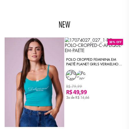
NEW
F
38% OFF
L
POLO CROPPED FEMININA EM
C
PAETÊ PLANET GIRLS VERMELHO
P
MÉDIO
R
R
2
R$ 79,99
R$ 49,99
3x de
R$ 16,66