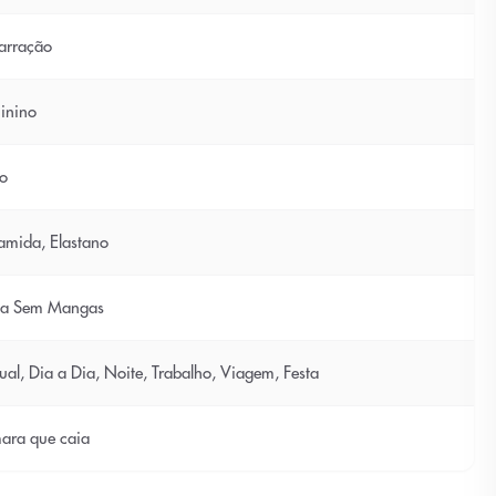
rração
inino
to
iamida, Elastano
sa Sem Mangas
ual, Dia a Dia, Noite, Trabalho, Viagem, Festa
ara que caia