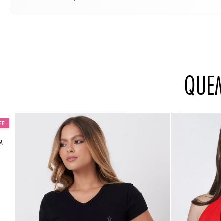
QUE
FF
M