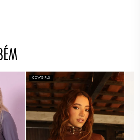
BÉM
COWGIRLS