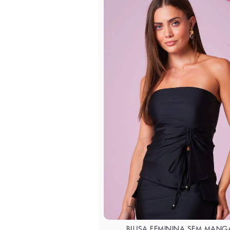
BLUSA FEMININA SEM MANG