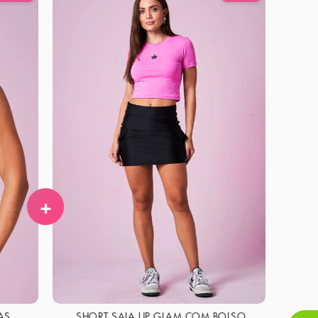
+
AS
SHORT SAIA UP GLAM COM BOLSO