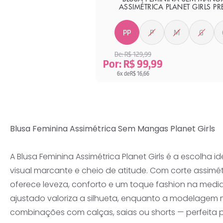
ASSIMÉTRICA PLANET GIRLS PR
PP
P
M
G
De: R$ 129,99
Por: R$ 99,99
6x de
R$ 16,66
Blusa Feminina Assimétrica Sem Mangas Planet Girls
A Blusa Feminina Assimétrica Planet Girls é a escolha
visual marcante e cheio de atitude. Com corte assimé
oferece leveza, conforto e um toque fashion na medi
ajustado valoriza a silhueta, enquanto a modelagem
combinações com calças, saias ou shorts — perfeita pa