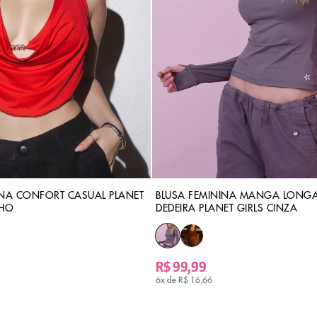
INA CONFORT CASUAL PLANET
BLUSA FEMININA MANGA LONG
LHO
DEDEIRA PLANET GIRLS CINZA
R$ 99,99
6x de
R$ 16,66