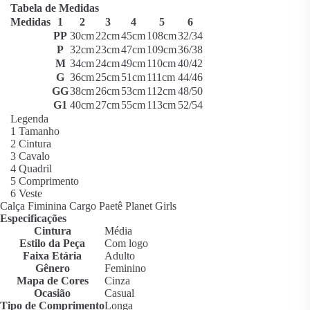
Tabela de Medidas
Medidas
1
2
3
4
5
6
PP
30cm
22cm
45cm
108cm
32/34
P
32cm
23cm
47cm
109cm
36/38
M
34cm
24cm
49cm
110cm
40/42
G
36cm
25cm
51cm
111cm
44/46
GG
38cm
26cm
53cm
112cm
48/50
G1
40cm
27cm
55cm
113cm
52/54
Legenda
1
Tamanho
2
Cintura
3
Cavalo
4
Quadril
5
Comprimento
6
Veste
Calça Fiminina Cargo Paetê Planet Girls
Especificações
Cintura
Média
Estilo da Peça
Com logo
Faixa Etária
Adulto
Gênero
Feminino
Mapa de Cores
Cinza
Ocasião
Casual
Tipo de Comprimento
Longa