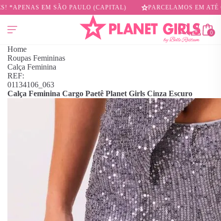
 SÃO PAULO (CAPITAL)
PARCELAMOS EM ATÉ 6X SEM JUROS
0
Home
Roupas Femininas
Calça Feminina
REF:
01134106_063
Calça Feminina Cargo Paetê Planet Girls Cinza Escuro