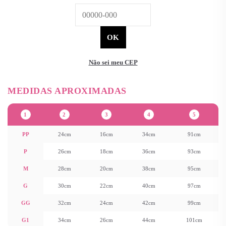
Não sei meu CEP
1
2
3
4
5
PP
24cm
16cm
34cm
91cm
P
26cm
18cm
36cm
93cm
M
28cm
20cm
38cm
95cm
G
30cm
22cm
40cm
97cm
GG
32cm
24cm
42cm
99cm
G1
34cm
26cm
44cm
101cm