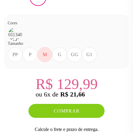
Cores
Cor
ROSA
Tamanho
PP
P
M
G
GG
G1
R$ 129,99
ou
6
x
de
R$ 21,66
COMPRAR