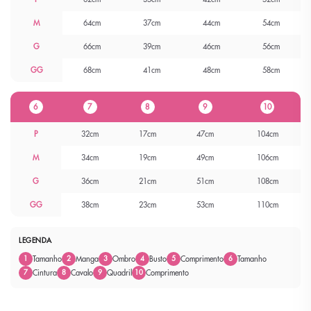
M
64cm
37cm
44cm
54cm
G
66cm
39cm
46cm
56cm
GG
68cm
41cm
48cm
58cm
6
7
8
9
10
P
32cm
17cm
47cm
104cm
M
34cm
19cm
49cm
106cm
G
36cm
21cm
51cm
108cm
GG
38cm
23cm
53cm
110cm
LEGENDA
Tamanho
Manga
Ombro
Busto
Comprimento
Tamanho
1
2
3
4
5
6
Cintura
Cavalo
Quadril
Comprimento
7
8
9
10