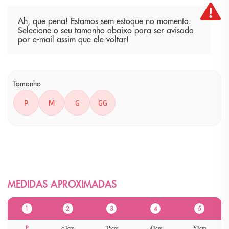
Ah, que pena! Estamos sem estoque no momento.
Selecione o seu tamanho abaixo para ser avisada
por e-mail assim que ele voltar!
Tamanho
P
M
G
GG
1
2
3
4
5
P
62cm
35cm
42cm
52cm