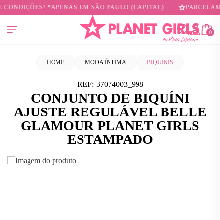
CONDIÇÕES! *APENAS EM SÃO PAULO (CAPITAL)
PARCELAMOS
0
HOME
MODA ÍNTIMA
BIQUINIS
REF:
37074003_998
CONJUNTO DE BIQUÍNI
AJUSTE REGULÁVEL BELLE
GLAMOUR PLANET GIRLS
ESTAMPADO