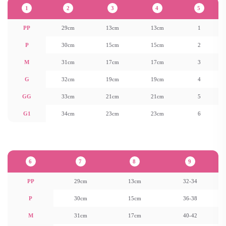
1
2
3
4
5
PP
29cm
13cm
13cm
1
P
30cm
15cm
15cm
2
M
31cm
17cm
17cm
3
G
32cm
19cm
19cm
4
GG
33cm
21cm
21cm
5
G1
34cm
23cm
23cm
6
6
7
8
9
PP
29cm
13cm
32-34
P
30cm
15cm
36-38
M
31cm
17cm
40-42