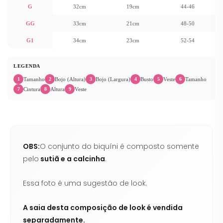
G
32cm
19cm
44-46
GG
33cm
21cm
48-50
G1
34cm
23cm
52-54
LEGENDA
Tamanho
Bojo (Altura)
Bojo (Largura)
Busto
Veste
Tamanho
1
2
3
4
5
6
Cintura
Altura
Veste
7
8
9
OBS:
O conjunto do biquíni é composto somente
pelo
sutiã e a calcinha
.
Essa foto é uma sugestão de look.
A saia desta composição de look é vendida
separadamente.