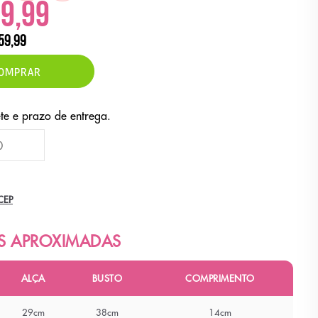
59,99
59,99
OMPRAR
CEP
ALÇA
BUSTO
COMPRIMENTO
29cm
38cm
14cm