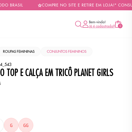
ASIL
COMPRE NO SITE E RETIRE EM LOJA!* CONSULTE C
Bem-vinda!
Já é cadastrada?
0
ROUPAS FEMININAS
CONJUNTOS FEMININOS
4_543
O TOP E CALÇA EM TRICÔ PLANET GIRLS
M
E
G
GG