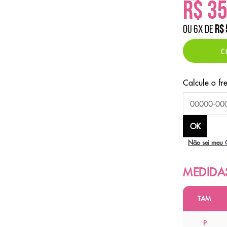
R$ 3
ou
6
x
de
R$ 
C
Não sei meu 
TAM
P