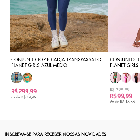
CONJUNTO TOP E CALÇA TRANSPASSADO
CONJUNTO TO
PLANET GIRLS AZUL MEDIO
PLANET GIRLS
R$ 299,99
R$ 299,99
R$ 99,99
6x de
R$ 49,99
6x de
R$ 16,66
INSCREVA-SE PARA RECEBER NOSSAS NOVIDADES