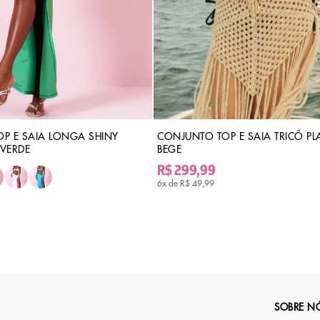
P E SAIA LONGA SHINY
CONJUNTO TOP E SAIA TRICÔ PL
 VERDE
BEGE
R$ 299,99
6x de
R$ 49,99
SOBRE N