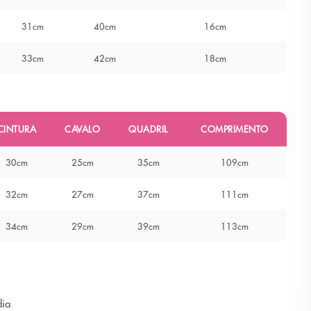
31cm
40cm
16cm
33cm
42cm
18cm
CINTURA
CAVALO
QUADRIL
COMPRIMENTO
30cm
25cm
35cm
109cm
32cm
27cm
37cm
111cm
34cm
29cm
39cm
113cm
ia