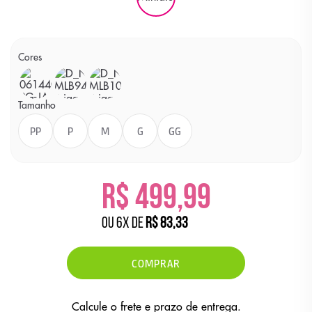
Cores
Cor
Cor
Cor
MARROM
OFF WHITE
BEGE
Tamanho
PP
P
M
G
GG
R$ 499,99
ou
6
x
de
R$ 83,33
COMPRAR