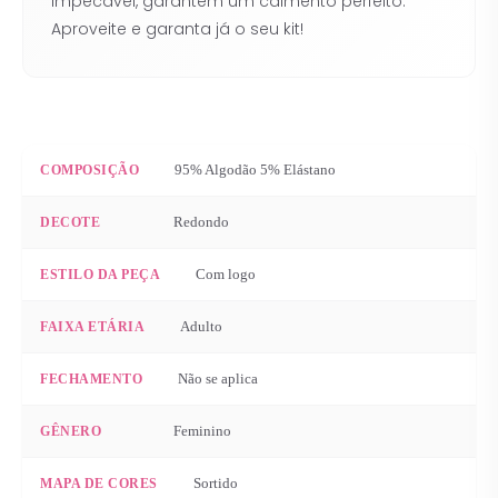
impecável, garantem um caimento perfeito.
Aproveite e garanta já o seu kit!
95% Algodão 5% Elástano
COMPOSIÇÃO
Redondo
DECOTE
Com logo
ESTILO DA PEÇA
Adulto
FAIXA ETÁRIA
Não se aplica
FECHAMENTO
Feminino
GÊNERO
Sortido
MAPA DE CORES