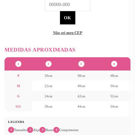
Não sei meu CEP
1
2
3
4
P
20cm
38cm
48cm
M
22cm
40cm
50cm
G
24cm
42cm
52cm
GG
26cm
44cm
54cm
LEGENDA
Tamanho
Alça
Busto
Comprimento
1
2
3
4