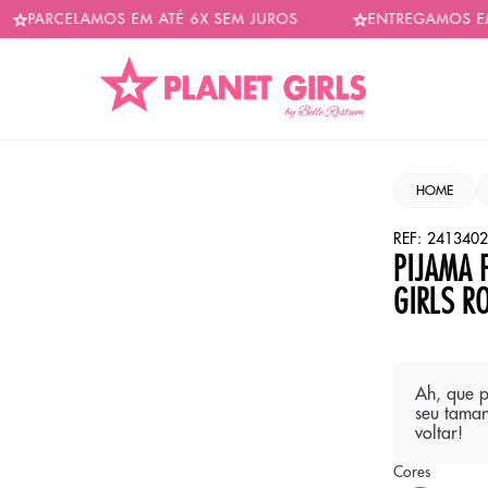
ARCELAMOS EM ATÉ 6X SEM JUROS
ENTREGAMOS EM TO
HOME
REF:
2413402
PIJAMA 
GIRLS R
Ah, que p
seu taman
voltar!
Cores