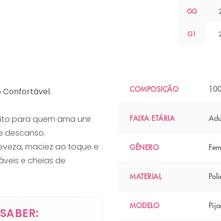
GG
G1
100
COMPOSIÇÃO
o Confortável.
feito para quem ama unir
Adu
FAIXA ETÁRIA
de descanso.
leveza, maciez ao toque e
Fem
GÊNERO
áveis e cheias de
Poli
MATERIAL
Pij
MODELO
SABER: