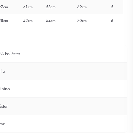
27cm
41cm
53cm
69cm
5
28cm
42cm
54cm
70cm
6
% Poliéster
lto
inino
éster
ama