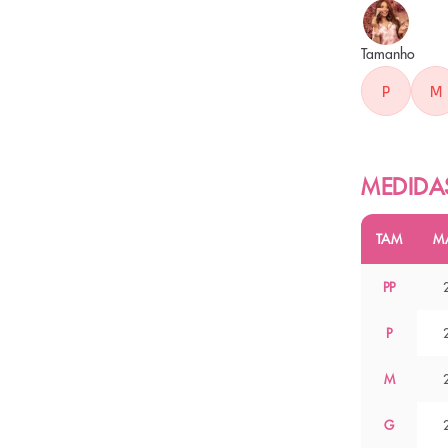
Cor
ROS
Tamanho
P
M
TAM
M
PP
P
M
G