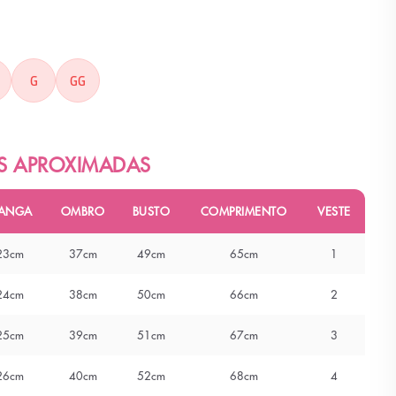
A
G
GG
ANGA
OMBRO
BUSTO
COMPRIMENTO
VESTE
23cm
37cm
49cm
65cm
1
24cm
38cm
50cm
66cm
2
25cm
39cm
51cm
67cm
3
26cm
40cm
52cm
68cm
4