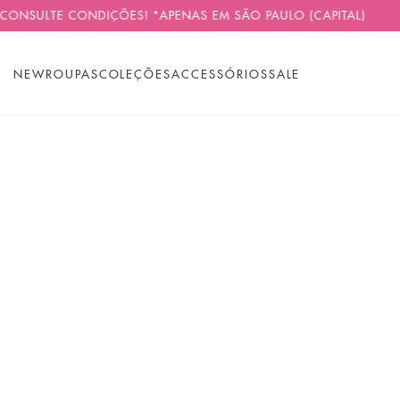
SULTE CONDIÇÕES! *APENAS EM SÃO PAULO (CAPITAL)
P
NEW
ROUPAS
COLEÇÕES
ACCESSÓRIOS
SALE