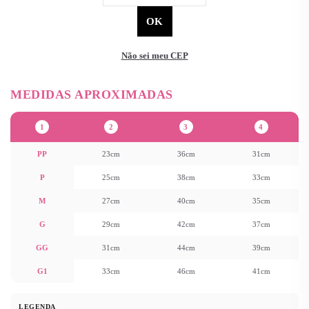
Não sei meu CEP
1
2
3
4
PP
23cm
36cm
31cm
P
25cm
38cm
33cm
M
27cm
40cm
35cm
G
29cm
42cm
37cm
GG
31cm
44cm
39cm
G1
33cm
46cm
41cm
LEGENDA