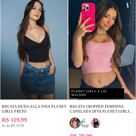
PLANET GIRLS X LIZ
MACEDO
REGATA DUDA ALÇA FINA PLANET
REGATA CROPPED FEMININA
GIRLS PRETO
CANELADA DIVA PLANET GIRLS
ROSA
R$ 119,99
6x de
R$ 19,99
R$ 79,99