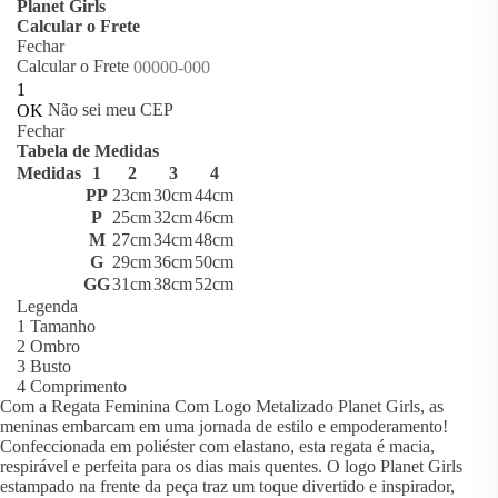
Planet Girls
Calcular o Frete
Fechar
Calcular o Frete
Não sei meu CEP
Fechar
Tabela de Medidas
Medidas
1
2
3
4
PP
23cm
30cm
44cm
P
25cm
32cm
46cm
M
27cm
34cm
48cm
G
29cm
36cm
50cm
GG
31cm
38cm
52cm
Legenda
1
Tamanho
2
Ombro
3
Busto
4
Comprimento
Com a Regata Feminina Com Logo Metalizado Planet Girls, as
meninas embarcam em uma jornada de estilo e empoderamento!
Confeccionada em poliéster com elastano, esta regata é macia,
respirável e perfeita para os dias mais quentes. O logo Planet Girls
estampado na frente da peça traz um toque divertido e inspirador,