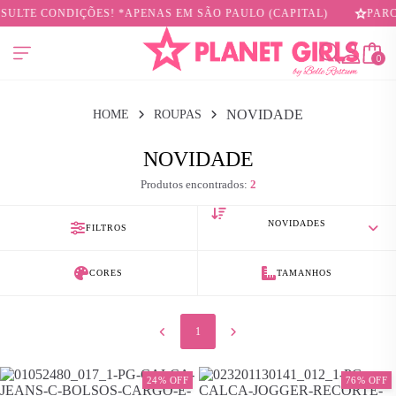
SULTE CONDIÇÕES! *APENAS EM SÃO PAULO (CAPITAL)
PARC
0
NOVIDADE
HOME
ROUPAS
NOVIDADE
Produtos encontrados:
2
FILTROS
CORES
TAMANHOS
1
24% OFF
76% OFF