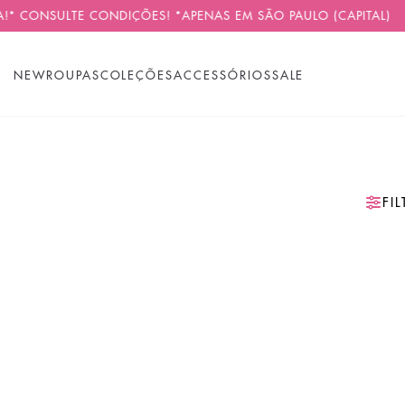
!* CONSULTE CONDIÇÕES! *APENAS EM SÃO PAULO (CAPITAL)
NEW
ROUPAS
COLEÇÕES
ACCESSÓRIOS
SALE
FI