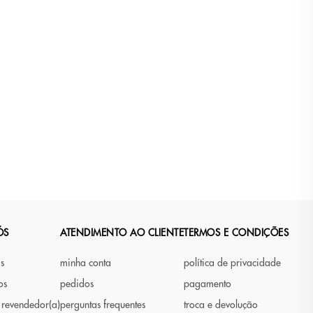
ÓS
ATENDIMENTO AO CLIENTE
TERMOS E CONDIÇÕES
as
minha conta
política de privacidade
os
pedidos
pagamento
 revendedor(a)
perguntas frequentes
troca e devolução