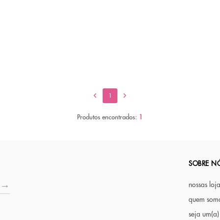
1
Produtos encontrados:
1
SOBRE N
nossas loj
quem som
seja um(a)