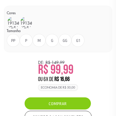
Cores
Cor
Cor
PRETO
VERDE
MÉDIO
Tamanho
PP
P
M
G
GG
G1
DE:
R$ 149,99
R$ 99,99
ou
6
x
de
R$ 16,66
ECONOMIA DE
R$ 50,00
COMPRAR