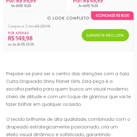
Por: R$ 99,99
Por: R$ 49,99
6x de
R$ 16,66
3x de
R$ 16,66
ECONOMIZE
R$ 80,00
O LOOK COMPLETO
Compre os 2 itens
R$ 229,98
POR APENAS
GARANTIR MEU LOOK
R$ 149,98
ou 6x de R$ 25,00
Prepare-se para ser o centro das atenções com a Saia
Curta Drapeada Shiny Planet Girls. Esta peça é a
escolha perfeita para quem busca um visual moderno,
cheio de atitude e com um toque de glamour que vai te
fazer brilhar em qualquer ocasião.
O tecido brilhante de alta qualidade, combinado com o
drapeado estrategicamente posicionado, cria um
efeito visual dinâmico e sofisticado, garantindo