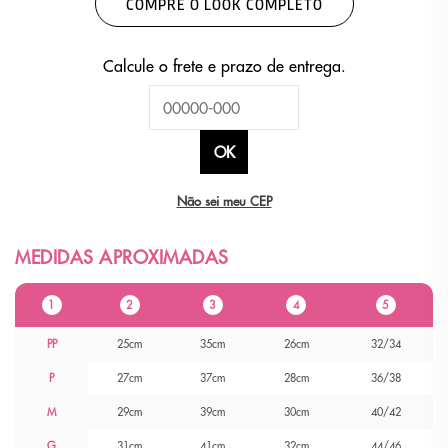
COMPRE O LOOK COMPLETO
Não sei meu CEP
1
2
3
4
5
PP
25cm
35cm
26cm
32/34
P
27cm
37cm
28cm
36/38
M
29cm
39cm
30cm
40/42
G
31cm
41cm
32cm
44/46