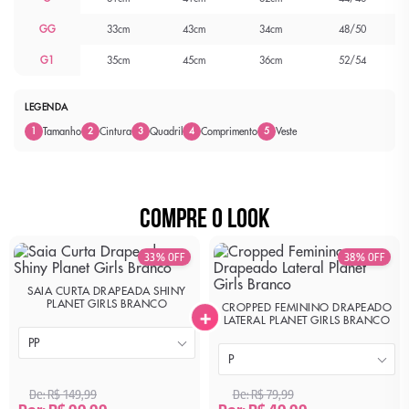
GG
33cm
43cm
34cm
48/50
G1
35cm
45cm
36cm
52/54
LEGENDA
Tamanho
Cintura
Quadril
Comprimento
Veste
1
2
3
4
5
COMPRE O LOOK
33% OFF
38% OFF
SAIA CURTA DRAPEADA SHINY
PLANET GIRLS BRANCO
CROPPED FEMININO DRAPEADO
+
LATERAL PLANET GIRLS BRANCO
PP
P
De: R$ 149,99
De: R$ 79,99