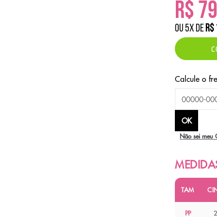
R$ 79
ou
5
x
de
R$ 
C
Não sei meu 
TAM
CI
PP