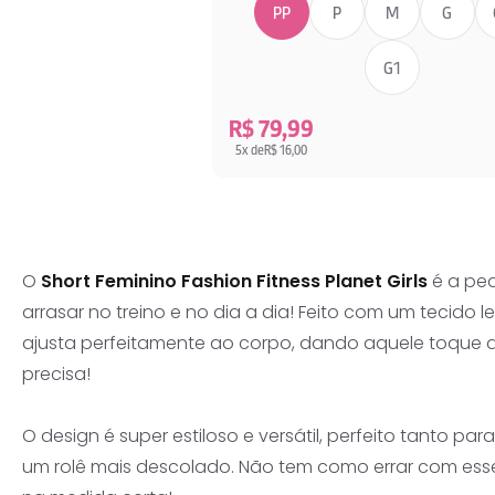
PP
P
M
G
G1
R$ 79,99
5x de
R$ 16,00
O
Short Feminino Fashion Fitness Planet Girls
é a ped
arrasar no treino e no dia a dia! Feito com um tecido le
ajusta perfeitamente ao corpo, dando aquele toque 
precisa!
O design é super estiloso e versátil, perfeito tanto 
um rolê mais descolado. Não tem como errar com esse s