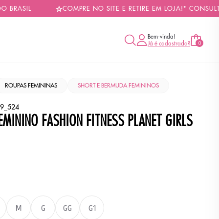
L
COMPRE NO SITE E RETIRE EM LOJA!* CONSULTE COND
Bem-vinda!
Já é cadastrada?
0
ROUPAS FEMININAS
SHORT E BERMUDA FEMININOS
9_524
EMININO FASHION FITNESS PLANET GIRLS
TO
M
G
GG
G1