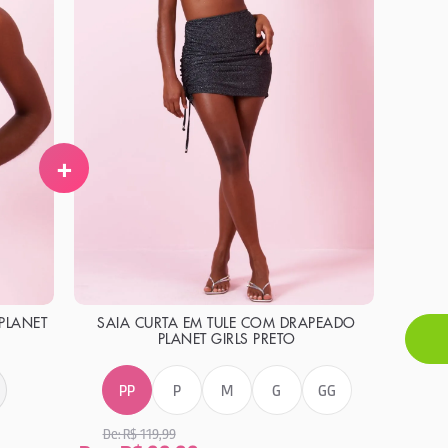
+
PLANET
SAIA CURTA EM TULE COM DRAPEADO
PLANET GIRLS PRETO
PP
P
M
G
GG
De: R$ 119,99