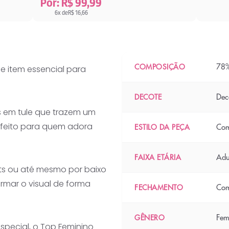
Por: R$ 99,99
6x de
R$ 16,66
78%
COMPOSIÇÃO
le item essencial para
Dec
DECOTE
es em tule que trazem um
rfeito para quem adora
Com
ESTILO DA PEÇA
Adu
FAIXA ETÁRIA
rts ou até mesmo por baixo
ormar o visual de forma
Com
FECHAMENTO
Fem
GÊNERO
special, o Top Feminino