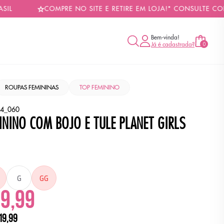
COMPRE NO SITE E RETIRE EM LOJA!* CONSULTE CONDIÇÕES
Bem-vinda!
Já é cadastrada?
0
ROUPAS FEMININAS
TOP FEMININO
4_060
ININO COM BOJO E TULE PLANET GIRLS
G
GG
19,99
19,99