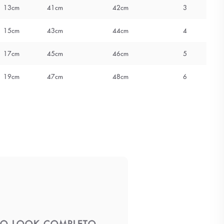
13cm
41cm
42cm
3
15cm
43cm
44cm
4
17cm
45cm
46cm
5
19cm
47cm
48cm
6