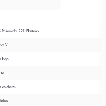
 Poliamida, 22% Elástano
ote V
 logo
lto
 colchetes
inino