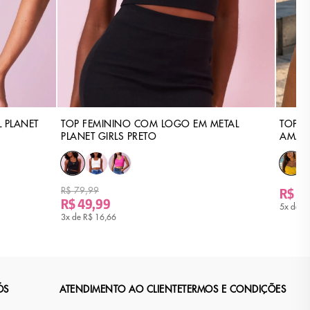
 PLANET
TOP FEMININO COM LOGO EM METAL
TOP C
PLANET GIRLS PRETO
AMAR
R$ 79,99
R$ 79
R$ 49,99
5x de
R$
3x de
R$ 16,66
ÓS
ATENDIMENTO AO CLIENTE
TERMOS E CONDIÇÕES