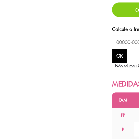
C
Não sei meu 
TAM
PP
P