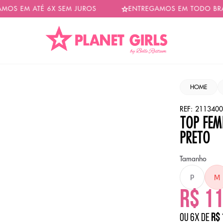
 ATÉ 6X SEM JUROS
ENTREGAMOS EM TODO BRASIL
HOME
REF:
2113400
TOP FEM
PRETO
Tamanho
P
M
R$ 1
ou
6
x
de
R$ 