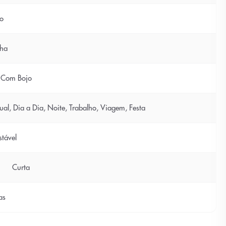
to
ha
 Com Bojo
ual, Dia a Dia, Noite, Trabalho, Viagem, Festa
stável
Curta
as