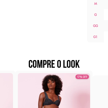
M
G
GG
G1
COMPRE O LOOK
17% OFF