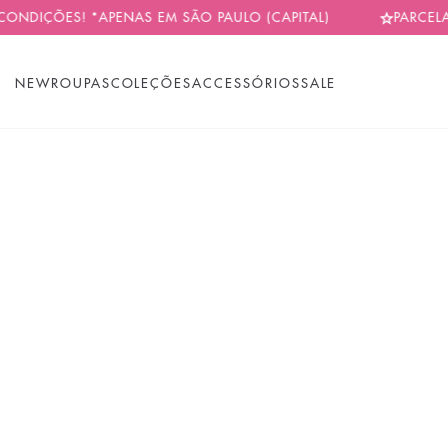
ÕES! *APENAS EM SÃO PAULO (CAPITAL)
PARCELAMOS EM
NEW
ROUPAS
COLEÇÕES
ACCESSÓRIOS
SALE