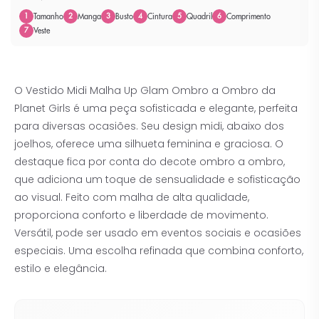
Tamanho
Manga
Busto
Cintura
Quadril
Comprimento
1
2
3
4
5
6
Veste
7
O Vestido Midi Malha Up Glam Ombro a Ombro da
Planet Girls é uma peça sofisticada e elegante, perfeita
para diversas ocasiões. Seu design midi, abaixo dos
joelhos, oferece uma silhueta feminina e graciosa. O
destaque fica por conta do decote ombro a ombro,
que adiciona um toque de sensualidade e sofisticação
ao visual. Feito com malha de alta qualidade,
proporciona conforto e liberdade de movimento.
Versátil, pode ser usado em eventos sociais e ocasiões
especiais. Uma escolha refinada que combina conforto,
estilo e elegância.