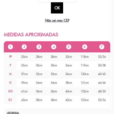
Não sei meu CEP
1
2
3
4
5
6
7
PP
33cm
28cm
28cm
32cm
118cm
32/34
P
35cm
30cm
30cm
34cm
119cm
36/38
M
37cm
32cm
32cm
36cm
120cm
40/42
G
39cm
34cm
34cm
38cm
121cm
44/46
GG
41cm
36cm
36cm
40cm
122cm
48/50
G1
43cm
38cm
38cm
42cm
123cm
52/54
LEGENDA