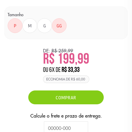
Tamanho
P
M
G
GG
DE:
R$ 259,99
R$ 199,99
ou
6
x
de
R$ 33,33
ECONOMIA DE
R$ 60,00
COMPRAR