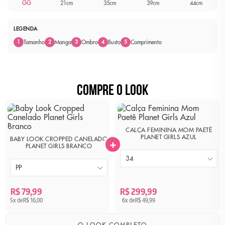
GG
21cm
35cm
39cm
44cm
LEGENDA
Tamanho
Manga
Ombro
Busto
Comprimento
1
2
3
4
5
COMPRE O LOOK
CALÇA FEMININA MOM PAETÊ
PLANET GIRLS AZUL
BABY LOOK CROPPED CANELADO
+
PLANET GIRLS BRANCO
34
PP
R$ 79,99
R$ 299,99
5x de
R$ 16,00
6x de
R$ 49,99
O LOOK COMPLETO