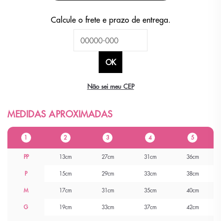
Não sei meu CEP
1
2
3
4
5
PP
13cm
27cm
31cm
36cm
P
15cm
29cm
33cm
38cm
M
17cm
31cm
35cm
40cm
G
19cm
33cm
37cm
42cm