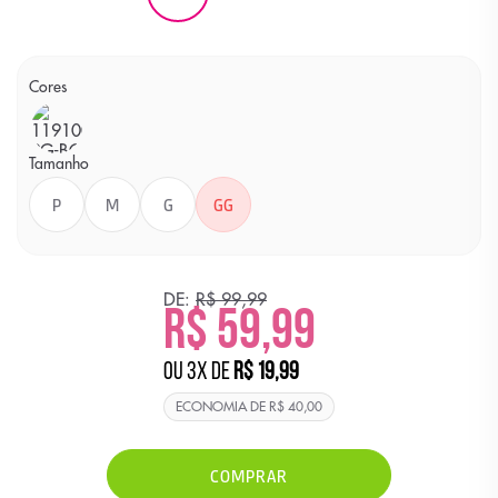
Cores
Cor
Verde
Medio
Tamanho
P
M
G
GG
DE:
R$ 99,99
R$ 59,99
ou
3
x
de
R$ 19,99
ECONOMIA DE
R$ 40,00
COMPRAR