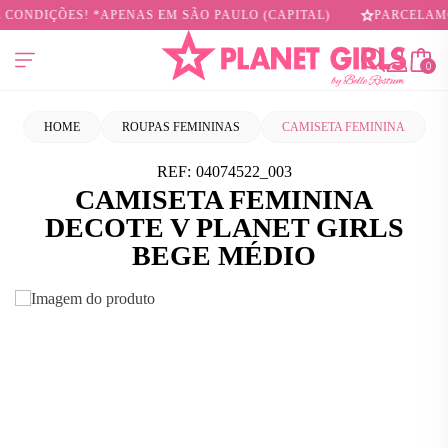
CONDIÇÕES! *APENAS EM SÃO PAULO (CAPITAL)
PARCELAMOS 
0
HOME
ROUPAS FEMININAS
CAMISETA FEMININA
REF:
04074522_003
CAMISETA FEMININA
DECOTE V PLANET GIRLS
BEGE MÉDIO