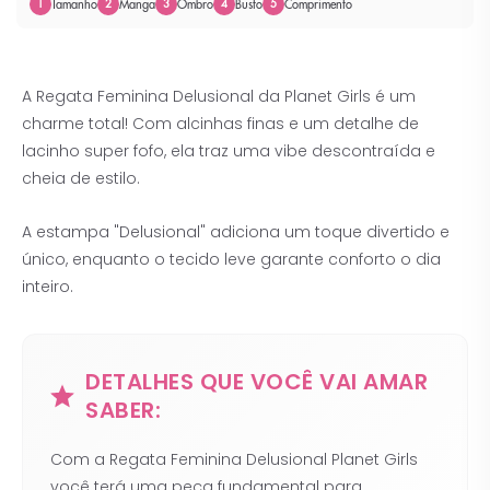
Tamanho
Manga
Ombro
Busto
Comprimento
1
2
3
4
5
A Regata Feminina Delusional da Planet Girls é um
charme total! Com alcinhas finas e um detalhe de
lacinho super fofo, ela traz uma vibe descontraída e
cheia de estilo.
A estampa "Delusional" adiciona um toque divertido e
único, enquanto o tecido leve garante conforto o dia
inteiro.
DETALHES QUE VOCÊ VAI AMAR
SABER:
Com a Regata Feminina Delusional Planet Girls
você terá uma peça fundamental para