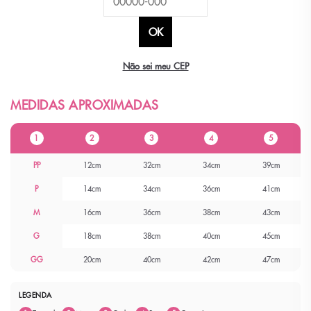
Não sei meu CEP
1
2
3
4
5
PP
12cm
32cm
34cm
39cm
P
14cm
34cm
36cm
41cm
M
16cm
36cm
38cm
43cm
G
18cm
38cm
40cm
45cm
GG
20cm
40cm
42cm
47cm
LEGENDA