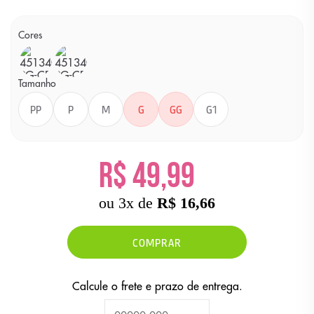
Cores
Cor
Cor
BRANCO
ROSA
Tamanho
PP
P
M
G
GG
G1
R$ 49,99
ou
3
x
de
R$ 16,66
COMPRAR