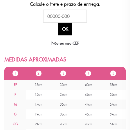
Não sei meu CEP
1
2
3
4
5
PP
13cm
32cm
40cm
53cm
P
15cm
34cm
42cm
55cm
M
17cm
36cm
44cm
57cm
G
19cm
38cm
46cm
59cm
GG
21cm
40cm
48cm
61cm