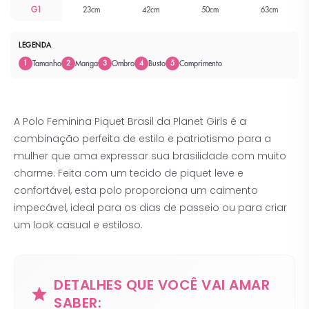
G1
23cm
42cm
50cm
63cm
LEGENDA
Tamanho
Manga
Ombro
Busto
Comprimento
1
2
3
4
5
A Polo Feminina Piquet Brasil da Planet Girls é a
combinação perfeita de estilo e patriotismo para a
mulher que ama expressar sua brasilidade com muito
charme. Feita com um tecido de piquet leve e
confortável, esta polo proporciona um caimento
impecável, ideal para os dias de passeio ou para criar
um look casual e estiloso.
DETALHES QUE VOCÊ VAI AMAR
SABER: