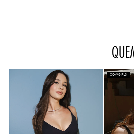
QUE
COWGIRLS