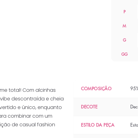
P
M
G
GG
95%
COMPOSIÇÃO
rme total! Com alcinhas
a vibe descontraída e cheia
ivertido e único, enquanto
Dec
DECOTE
a para combinar com um
ição de casual fashion
Est
ESTILO DA PEÇA