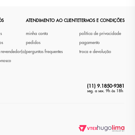
ÓS
ATENDIMENTO AO CLIENTE
TERMOS E CONDIÇÕES
as
minha conta
política de privacidade
os
pedidos
pagamento
 revendedor(a)
perguntas frequentes
troca e devolução
onosco
(11) 9.1850-9381
seg. a sex. 9h às 18h