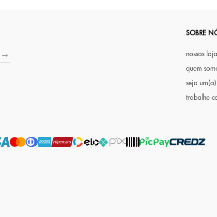
SOBRE N
nossas loj
quem som
seja um(a)
trabalhe c