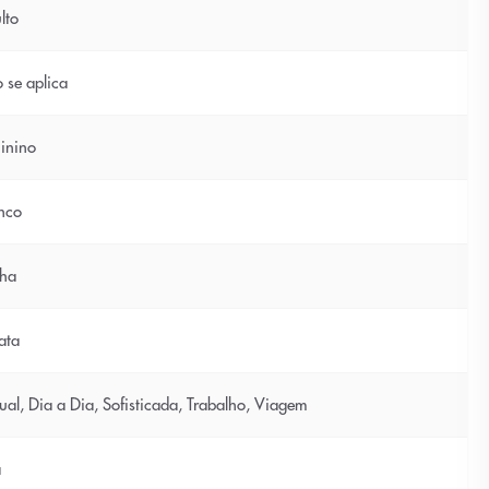
lto
 se aplica
inino
nco
ha
ata
ual, Dia a Dia, Sofisticada, Trabalho, Viagem
a