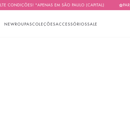
ONDIÇÕES! *APENAS EM SÃO PAULO (CAPITAL)
PARCELAM
NEW
ROUPAS
COLEÇÕES
ACCESSÓRIOS
SALE