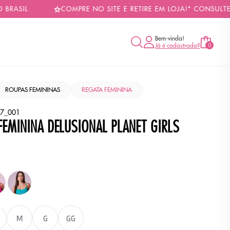
IL
COMPRE NO SITE E RETIRE EM LOJA!* CONSULTE CON
Bem-vinda!
Já é cadastrada?
0
ROUPAS FEMININAS
REGATA FEMININA
7_001
FEMININA DELUSIONAL PLANET GIRLS
Cor
Cor
TO
ROSA
VERDE
CLARO
M
G
GG