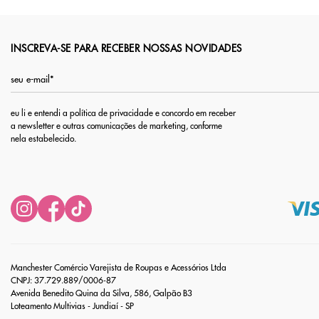
INSCREVA-SE PARA RECEBER NOSSAS NOVIDADES
eu li e entendi a política de privacidade e concordo em receber
a newsletter e outras comunicações de marketing, conforme
nela estabelecido.
Manchester Comércio Varejista de Roupas e Acessórios Ltda
CNPJ: 37.729.889/0006-87
Avenida Benedito Quina da Silva, 586, Galpão B3
Loteamento Multivias - Jundiaí - SP