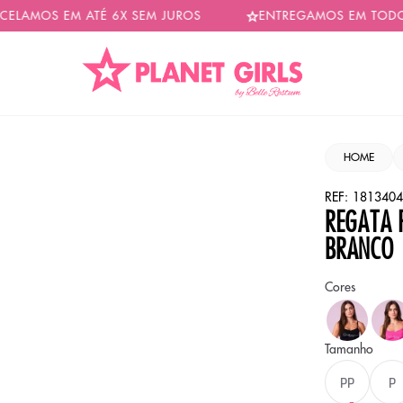
OS EM ATÉ 6X SEM JUROS
ENTREGAMOS EM TODO BRAS
HOME
REF:
1813404
REGATA 
BRANCO
Cores
Cor
PRE
Tamanho
PP
P