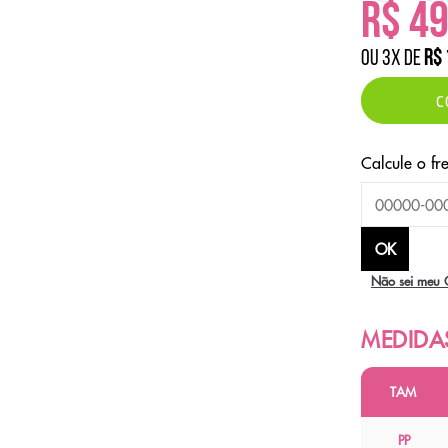
R$ 49
ou
3
x
de
R$ 
C
Não sei meu 
TAM
PP