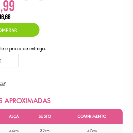
,99
16,66
OMPRAR
CEP
ALÇA
BUSTO
COMPRIMENTO
44cm
32cm
47cm