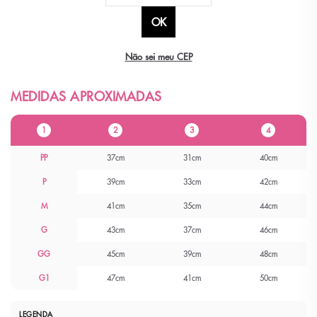
Não sei meu CEP
1
2
3
4
PP
37cm
31cm
40cm
P
39cm
33cm
42cm
M
41cm
35cm
44cm
G
43cm
37cm
46cm
GG
45cm
39cm
48cm
G1
47cm
41cm
50cm
LEGENDA