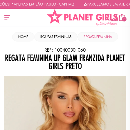
S! *APENAS EM SÃO PAULO (CAPITAL)
PARCELAMOS EM ATÉ 6X SE
0
HOME
ROUPAS FEMININAS
REGATA FEMININA
REF:
10040030_060
REGATA FEMININA UP GLAM FRANZIDA PLANET
GIRLS PRETO