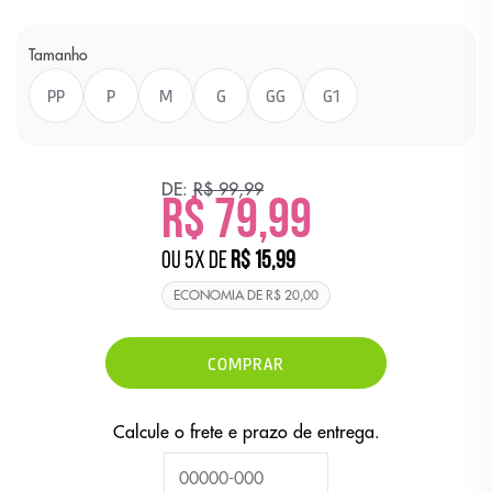
Tamanho
PP
P
M
G
GG
G1
DE:
R$ 99,99
R$ 79,99
ou
5
x
de
R$ 15,99
ECONOMIA DE
R$ 20,00
COMPRAR