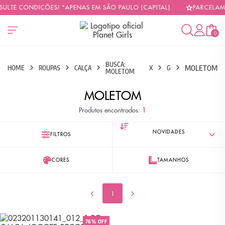
SULTE CONDIÇÕES! *APENAS EM SÃO PAULO (CAPITAL)
PARCELAMO
0
BUSCA:
MOLETOM
HOME
ROUPAS
CALÇA
X
G
MOLETOM
MOLETOM
Produtos encontrados:
1
FILTROS
CORES
TAMANHOS
1
76% OFF