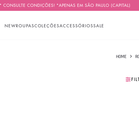
 CONSULTE CONDIÇÕES! *APENAS EM SÃO PAULO (CAPITAL)
NEW
ROUPAS
COLEÇÕES
ACCESSÓRIOS
SALE
HOME
R
FI