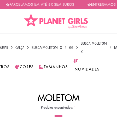
PARCELAMOS EM ATÉ 6X SEM JUROS
ENTREGAMOS EM
BUSCA: MOLETOM
M
OUPAS
CALÇA
BUSCA: MOLETOM
X
GG
X
LTROS
CORES
TAMANHOS
MOLETOM
Produtos encontrados:
1