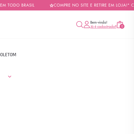
 TODO BRASIL
COMPRE NO SITE E RETIRE EM LOJA!* C
Bem-vinda!
Já é cadastrada?
0
OLETOM