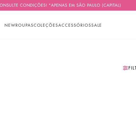
NSULTE CONDIÇÕES! *APENAS EM SÃO PAULO (CAPITAL)
NEW
ROUPAS
COLEÇÕES
ACCESSÓRIOS
SALE
FI