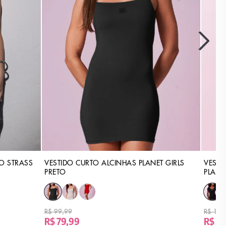
O STRASS
VESTIDO CURTO ALCINHAS PLANET GIRLS
VESTI
PRETO
PLANE
R$ 99,99
R$ 119
R$ 79,99
R$ 79