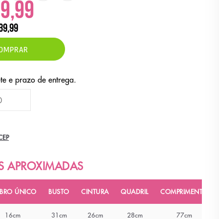
39,99
39,99
OMPRAR
CEP
BRO ÚNICO
BUSTO
CINTURA
QUADRIL
COMPRIMENTO
16cm
31cm
26cm
28cm
77cm