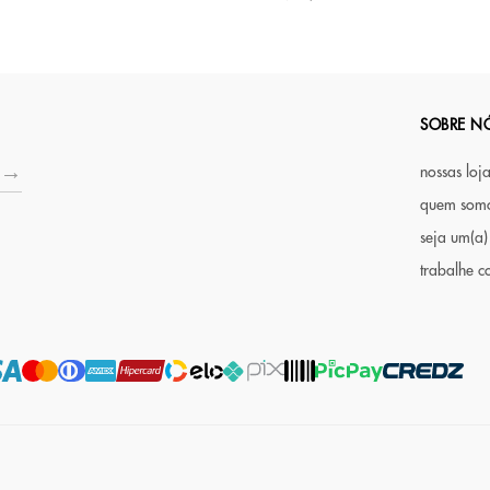
SOBRE N
nossas loj
quem som
seja um(a)
trabalhe c