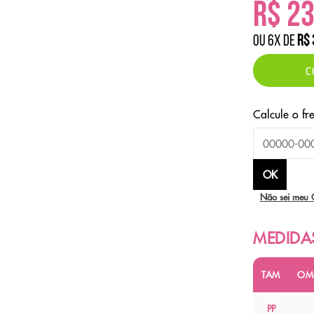
R$ 2
ou
6
x
de
R$ 
C
Não sei meu 
TAM
OM
PP