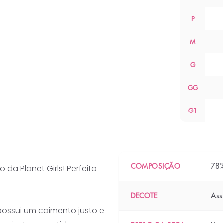
P
M
G
GG
G1
78%
COMPOSIÇÃO
da Planet Girls! Perfeito
Ass
DECOTE
possui um caimento justo e