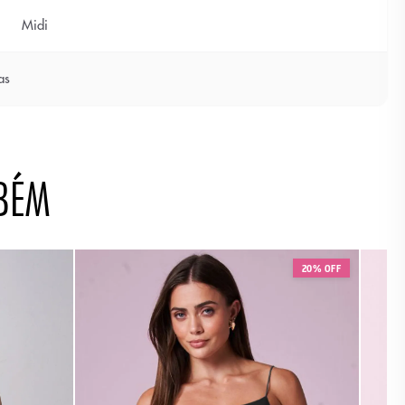
Midi
as
BÉM
20% OFF