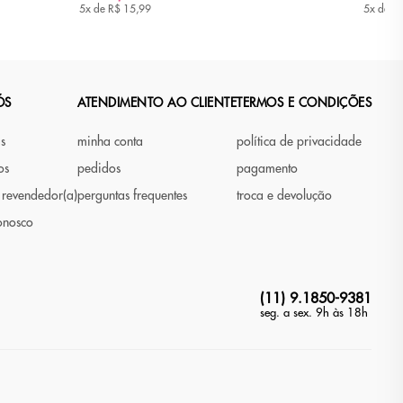
5x de
R$ 15,99
5x de
R$
ÓS
ATENDIMENTO AO CLIENTE
TERMOS E CONDIÇÕES
as
minha conta
política de privacidade
os
pedidos
pagamento
 revendedor(a)
perguntas frequentes
troca e devolução
onosco
(11) 9.1850-9381
seg. a sex. 9h às 18h