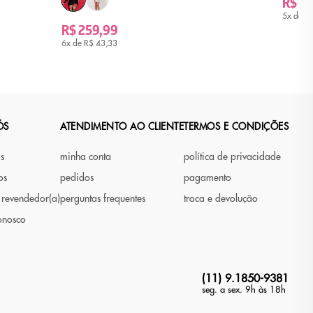
R$ 79
5x de
R$
R$ 259,99
6x de
R$ 43,33
ÓS
ATENDIMENTO AO CLIENTE
TERMOS E CONDIÇÕES
as
minha conta
política de privacidade
os
pedidos
pagamento
 revendedor(a)
perguntas frequentes
troca e devolução
onosco
(11) 9.1850-9381
seg. a sex. 9h às 18h