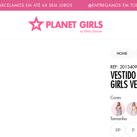
MOS EM ATÉ 6X SEM JUROS
ENTREGAMOS EM TODO BRA
HOME
REF:
2013409
VESTIDO
GIRLS V
Cores
Cor
CIN
Tamanho
PP
P