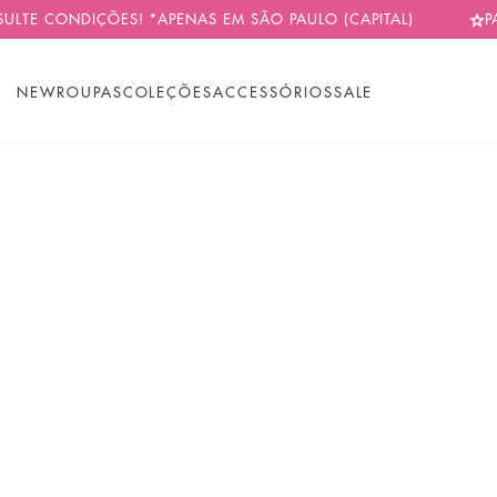
CONDIÇÕES! *APENAS EM SÃO PAULO (CAPITAL)
PARCELA
NEW
ROUPAS
COLEÇÕES
ACCESSÓRIOS
SALE