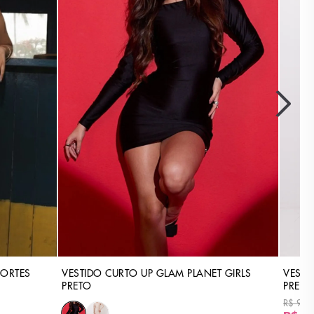
ORTES
VESTIDO CURTO UP GLAM PLANET GIRLS
VESTI
PRETO
PRETO
R$ 99,