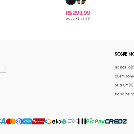
R$ 299,99
6x de
R$ 49,99
SOBRE N
nossas loj
quem som
seja um(a)
trabalhe c