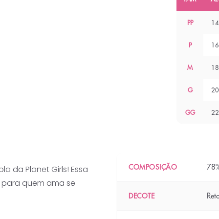
PP
14
P
16
M
18
G
20
GG
22
78%
COMPOSIÇÃO
a da Planet Girls! Essa
ita para quem ama se
Ret
DECOTE