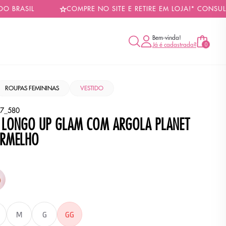
SIL
COMPRE NO SITE E RETIRE EM LOJA!* CONSULTE CO
Bem-vinda!
Já é cadastrada?
0
ROUPAS FEMININAS
VESTIDO
7_580
 LONGO UP GLAM COM ARGOLA PLANET
ERMELHO
Cor
ZA
BRANCO
M
G
GG