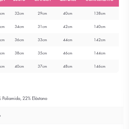
cm
32cm
29cm
40cm
138cm
cm
34cm
31cm
42cm
140cm
cm
36cm
33cm
44cm
142cm
cm
38cm
35cm
46cm
144cm
cm
40cm
37cm
48cm
146cm
 Poliamida, 22% Elástano
o