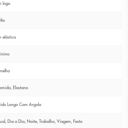
 logo
lto
 elástico
inino
melho
iamida, Elastano
tido Longo Com Argola
ual, Dia a Dia, Noite, Trabalho, Viagem, Festa