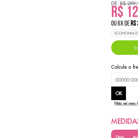
DE:
R$ 299,
R$ 1
ou
6
x
de
R$ 
ECONOMIA 
C
Não sei meu 
TAM
AL