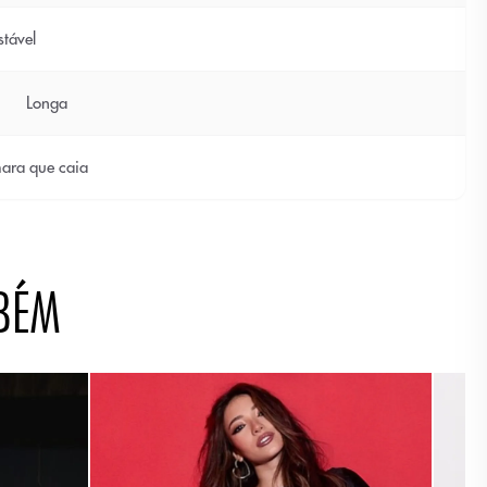
stável
Longa
ara que caia
BÉM