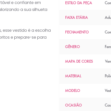
rtável e confiante em
Com
ESTILO DA PEÇA
lorizando a sua silhueta
Adu
FAIXA ETÁRIA
 esse vestido é a escolha
Com
FECHAMENTO
ritos e prepare-se para
Fem
GÊNERO
Ver
MAPA DE CORES
Pol
MATERIAL
Ves
MODELO
Cas
OCASIÃO