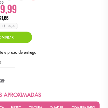
99
29,99
21,66
DE
R$ 170,00
OMPRAR
CEP
ÇA
BUSTO
CINTURA
QUADRIL
COMPRIMENTO