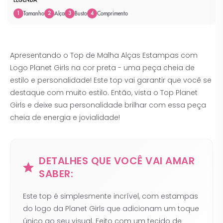
LEGENDA
Tamanho
Alça
Busto
Comprimento
1
2
3
4
Apresentando o Top de Malha Alças Estampas com
Logo Planet Girls na cor preta - uma peça cheia de
estilo e personalidade! Este top vai garantir que você se
destaque com muito estilo. Então, vista o Top Planet
Girls e deixe sua personalidade brilhar com essa peça
cheia de energia e jovialidade!
DETALHES QUE VOCÊ VAI AMAR
SABER:
Este top é simplesmente incrível, com estampas
do logo da Planet Girls que adicionam um toque
único ao seu visual. Feito com um tecido de