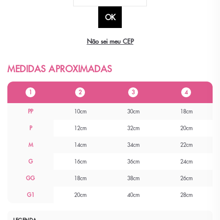
Não sei meu CEP
1
2
3
4
PP
10cm
30cm
18cm
P
12cm
32cm
20cm
M
14cm
34cm
22cm
G
16cm
36cm
24cm
GG
18cm
38cm
26cm
G1
20cm
40cm
28cm