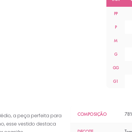
PP
P
M
G
GG
G1
78%
COMPOSIÇÃO
édio, a peça perfeita para
o, esse vestido destaca
Tom
DECOTE