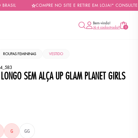
IL
COMPRE NO SITE E RETIRE EM LOJA!* CONSULTE CON
Bem-vinda!
Já é cadastrada?
0
ROUPAS FEMININAS
VESTIDO
4_583
 LONGO SEM ALÇA UP GLAM PLANET GIRLS
O
IO
G
GG