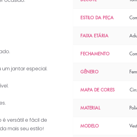
r ocasião.
Com
ESTILO DA PEÇA
Adu
FAIXA ETÁRIA
cado.
Com
FECHAMENTO
 um jantar especial.
Fem
GÊNERO
vel.
Cin
MAPA DE CORES
es.
Poli
MATERIAL
 versátil e fácil de
Ves
MODELO
a mais seu estilo!