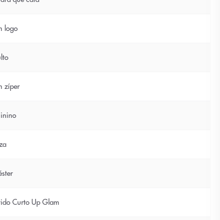
 logo
lto
 zíper
inino
za
éster
tido Curto Up Glam