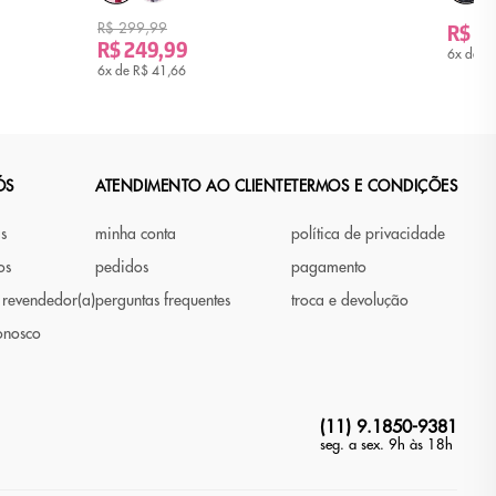
R$ 299,99
R$ 3
R$ 249,99
6x de
R$
6x de
R$ 41,66
ÓS
ATENDIMENTO AO CLIENTE
TERMOS E CONDIÇÕES
as
minha conta
política de privacidade
os
pedidos
pagamento
 revendedor(a)
perguntas frequentes
troca e devolução
onosco
(11) 9.1850-9381
seg. a sex. 9h às 18h