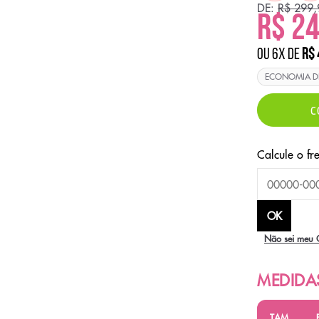
DE:
R$ 299,
R$ 2
ou
6
x
de
R$ 
ECONOMIA 
C
Não sei meu 
TAM