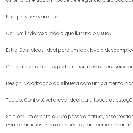
os ombros e traz um toque de elegância para qualque
Por que você vai adorar:
Cor: Um lindo roxo médio que ilumina o visual.
Estilo: Sem alças, ideal para um look leve e descompli
Comprimento: Longo, perfeito para festas, passeios ou
Design: Valorização da silhueta com um caimento incrí
Tecido: Confortável e leve, ideal para todas as estaçõ
Seja em um evento ou um passeio casual, esse vestido é
combinar. Aposte em acessórios para personalizar aind