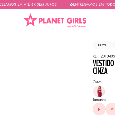
OS EM ATÉ 6X SEM JUROS
ENTREGAMOS EM TODO BRAS
HOME
REF:
2013405
VESTIDO
CINZA
Cores
Cor
ROX
MÉD
Tamanho
P
M