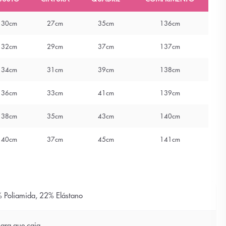
30cm
27cm
35cm
136cm
32cm
29cm
37cm
137cm
34cm
31cm
39cm
138cm
36cm
33cm
41cm
139cm
38cm
35cm
43cm
140cm
40cm
37cm
45cm
141cm
 Poliamida, 22% Elástano
ara que caia