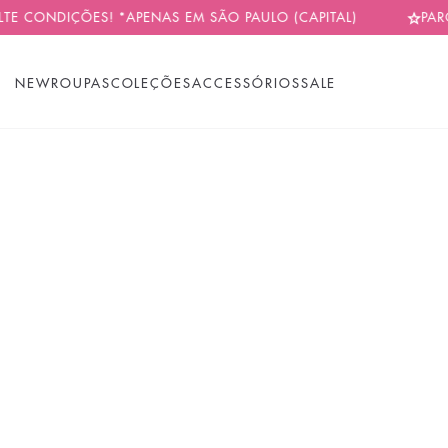
ONDIÇÕES! *APENAS EM SÃO PAULO (CAPITAL)
PARCELAM
NEW
ROUPAS
COLEÇÕES
ACCESSÓRIOS
SALE