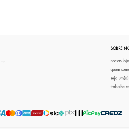
SOBRE N
nossas loj
quem som
seja um(a)
trabalhe c