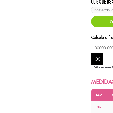
ou
6
x
de
R$ 
ECONOMIA 
C
Não sei meu 
TAM
36