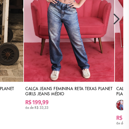
PLANET
CALÇA JEANS FEMININA RETA TEXAS PLANET
CALÇA
GIRLS JEANS MÉDIO
PLANE
R$ 199,99
6x de
R$ 33,33
R$ 2
6x de
R$