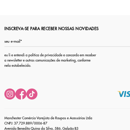
INSCREVA-SE PARA RECEBER NOSSAS NOVIDADES
eu li e entendi a política de privacidade e concordo em receber
a newsletter e outras comunicações de marketing, conforme
nela estabelecido.
Manchester Comércio Varejista de Roupas e Acessórios Ltda
CNPJ: 37.729.889/0006-87
Avenida Benedito Quina da Silva, 586, Galpão B3