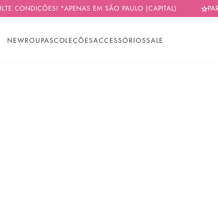
CONDIÇÕES! *APENAS EM SÃO PAULO (CAPITAL)
PARCELA
NEW
ROUPAS
COLEÇÕES
ACCESSÓRIOS
SALE