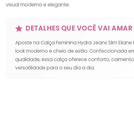
visual moderno e elegante.
DETALHES QUE VOCÊ VAI AMAR 
Aposte na Calça Feminina Hydra Jeans Slim Eliane 
look moderno e cheio de estilo. Confeccionada em
qualidade, essa calça oferece conforto, caiment
versatilidade para o seu dia a dia.