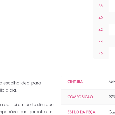
38
40
42
44
46
Méd
CINTURA
 a escolha ideal para
a a dia.
97%
COMPOSIÇÃO
a possui um corte slim que
 impecável que garante um
Com
ESTILO DA PEÇA