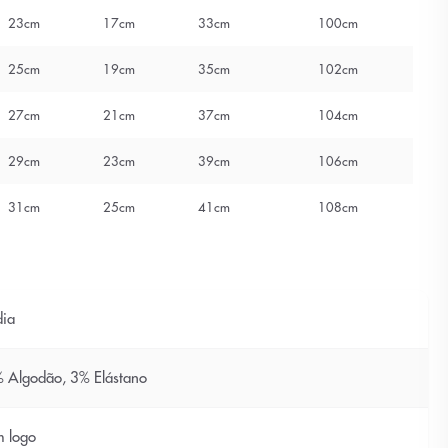
23cm
17cm
33cm
100cm
25cm
19cm
35cm
102cm
27cm
21cm
37cm
104cm
29cm
23cm
39cm
106cm
31cm
25cm
41cm
108cm
ia
 Algodão, 3% Elástano
 logo