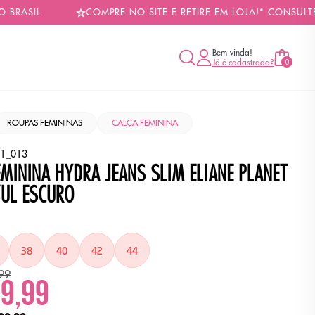
IL
COMPRE NO SITE E RETIRE EM LOJA!* CONSULTE CON
Bem-vinda!
Já é cadastrada?
0
ROUPAS FEMININAS
CALÇA FEMININA
1_013
EMININA HYDRA JEANS SLIM ELIANE PLANET
ZUL ESCURO
38
40
42
44
99
99,99