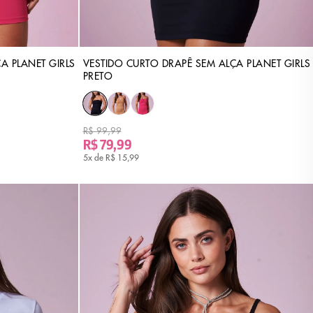
A PLANET GIRLS
VESTIDO CURTO DRAPÊ SEM ALÇA PLANET GIRLS
PRETO
R$ 99,99
R$ 79,99
5x de
R$ 15,99