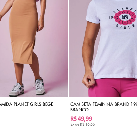
AMIDA PLANET GIRLS BEGE
CAMISETA FEMININA BRAND 199
BRANCO
R$ 49,99
3x de
R$ 16,66