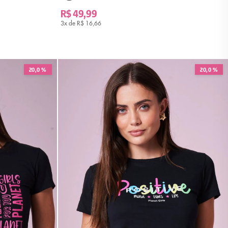
R$ 49,99
3x de
R$ 16,66
20,0 %
20,0 %