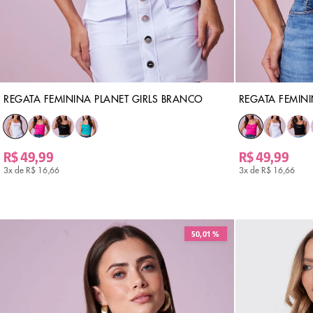
REGATA FEMININA PLANET GIRLS BRANCO
REGATA FEMINI
R$ 49,99
R$ 49,99
3x de
R$ 16,66
3x de
R$ 16,66
50,01 %