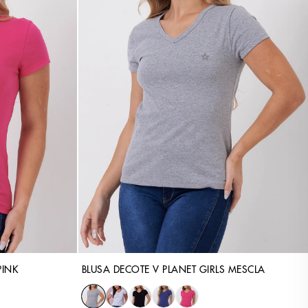
PINK
BLUSA DECOTE V PLANET GIRLS MESCLA