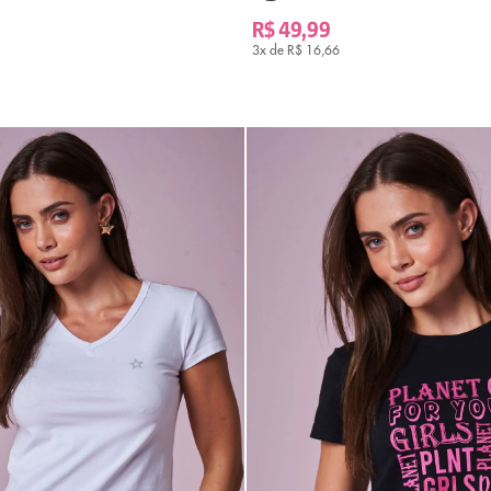
R$ 49,99
3x de
R$ 16,66