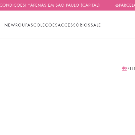
ENAS EM SÃO PAULO (CAPITAL)
PARCELAMOS EM ATÉ 6X 
NEW
ROUPAS
COLEÇÕES
ACCESSÓRIOS
SALE
FI