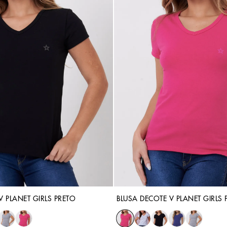
V PLANET GIRLS PRETO
BLUSA DECOTE V PLANET GIRLS 