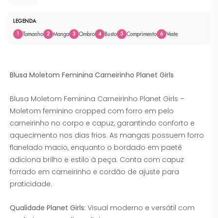
LEGENDA
Tamanho
Manga
Ombro
Busto
Comprimento
Veste
1
2
3
4
5
6
Blusa Moletom Feminina Carneirinho Planet Girls
Blusa Moletom Feminina Carneirinho Planet Girls –
Moletom feminino cropped com forro em pelo
carneirinho no corpo e capuz, garantindo conforto e
aquecimento nos dias frios. As mangas possuem forro
flanelado macio, enquanto o bordado em paetê
adiciona brilho e estilo à peça. Conta com capuz
forrado em carneirinho e cordão de ajuste para
praticidade.
Qualidade Planet Girls:
Visual moderno e versátil com