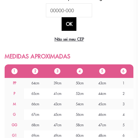
Não sei meu CEP
1
2
3
4
5
6
PP
64cm
39cm
50cm
43cm
1
P
65cm
41cm
52cm
44cm
2
M
66cm
43cm
54cm
45cm
3
G
67cm
45cm
56cm
46cm
4
GG
68cm
47cm
58cm
47cm
5
G1
69cm
49cm
60cm
48cm
6