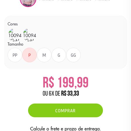
Cores
Cor
Cor
ROSA
PRETO
Tamanho
PP
P
M
G
GG
R$ 199,99
ou
6
x
de
R$ 33,33
COMPRAR