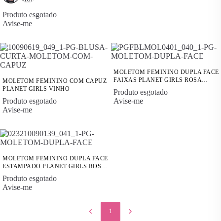
Produto esgotado
Avise-me
MOLETOM FEMININO DUPLA FACE
FAIXAS PLANET GIRLS ROSA
MOLETOM FEMININO COM CAPUZ
CLARO
PLANET GIRLS VINHO
Produto esgotado
Produto esgotado
Avise-me
Avise-me
MOLETOM FEMININO DUPLA FACE
ESTAMPADO PLANET GIRLS ROSA
MÉDIO
Produto esgotado
Avise-me
1