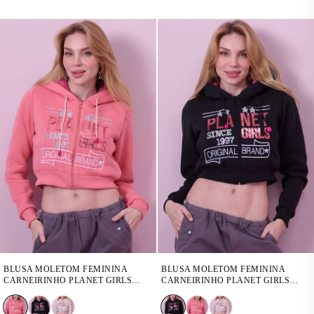
BLUSA MOLETOM FEMININA
BLUSA MOLETOM FEMININA
CARNEIRINHO PLANET GIRLS
CARNEIRINHO PLANET GIRLS
ROSA
PRETO