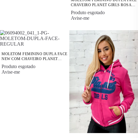
CHAVEIRO PLANET GIRLS ROSA
MÉDIO
Produto esgotado
Avise-me
MOLETOM FEMININO DUPLA FACE
NEW COM CHAVEIRO PLANET
GIRLS ROSA MEDIO
Produto esgotado
Avise-me