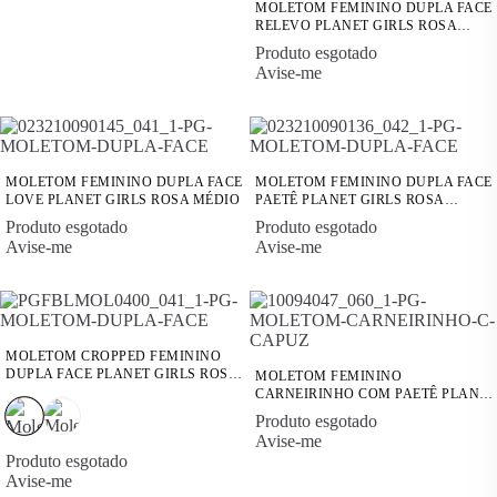
MOLETOM FEMININO DUPLA FACE
RELEVO PLANET GIRLS ROSA
ESCURO
Produto esgotado
Avise-me
MOLETOM FEMININO DUPLA FACE
MOLETOM FEMININO DUPLA FACE
LOVE PLANET GIRLS ROSA MÉDIO
PAETÊ PLANET GIRLS ROSA
ESCURO
Produto esgotado
Produto esgotado
Avise-me
Avise-me
MOLETOM CROPPED FEMININO
DUPLA FACE PLANET GIRLS ROSA
MOLETOM FEMININO
MÉDIO
CARNEIRINHO COM PAETÊ PLANET
GIRLS PRETO
Produto esgotado
Avise-me
Produto esgotado
Avise-me