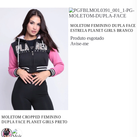
MOLETOM FEMININO DUPLA FACE
ESTRELA PLANET GIRLS BRANCO
Produto esgotado
Avise-me
MOLETOM CROPPED FEMININO
DUPLA FACE PLANET GIRLS PRETO