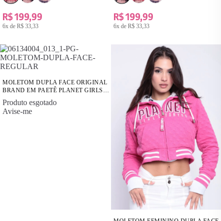
R$ 199,99
R$ 199,99
6x de
R$ 33,33
6x de
R$ 33,33
MOLETOM DUPLA FACE ORIGINAL
BRAND EM PAETÊ PLANET GIRLS
AZUL ESCURO
Produto esgotado
Avise-me
MOLETOM FEMININO DUPLA FACE