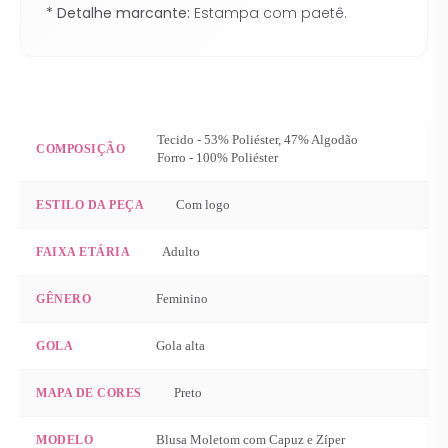
* Detalhe marcante:
Estampa com paetê.
Tecido - 53% Poliéster, 47% Algodão
COMPOSIÇÃO
Forro - 100% Poliéster
Com logo
ESTILO DA PEÇA
Adulto
FAIXA ETÁRIA
Feminino
GÊNERO
Gola alta
GOLA
Preto
MAPA DE CORES
Blusa Moletom com Capuz e Zíper
MODELO