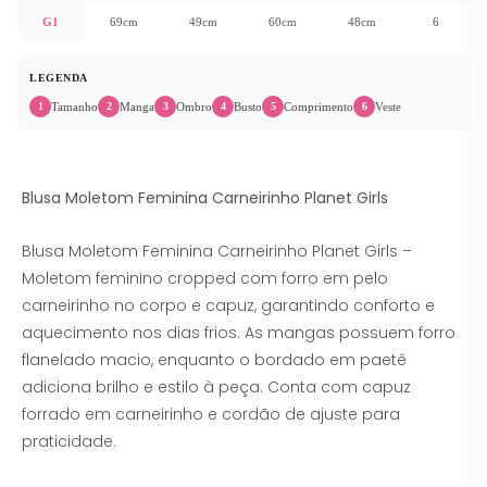
G1
69cm
49cm
60cm
48cm
6
LEGENDA
Tamanho
Manga
Ombro
Busto
Comprimento
Veste
1
2
3
4
5
6
Blusa Moletom Feminina Carneirinho Planet Girls
Blusa Moletom Feminina Carneirinho Planet Girls –
Moletom feminino cropped com forro em pelo
carneirinho no corpo e capuz, garantindo conforto e
aquecimento nos dias frios. As mangas possuem forro
flanelado macio, enquanto o bordado em paetê
adiciona brilho e estilo à peça. Conta com capuz
forrado em carneirinho e cordão de ajuste para
praticidade.