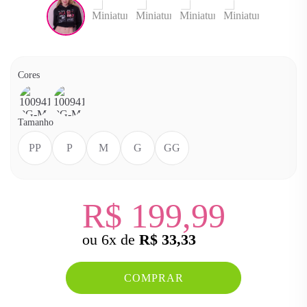
Cores
Cor
Cor
BEGE
ROSA
Tamanho
PP
P
M
G
GG
R$ 199,99
ou
6
x
de
R$ 33,33
COMPRAR