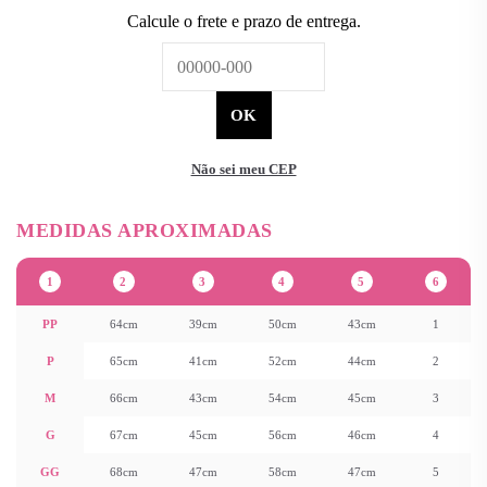
Não sei meu CEP
1
2
3
4
5
6
PP
64cm
39cm
50cm
43cm
1
P
65cm
41cm
52cm
44cm
2
M
66cm
43cm
54cm
45cm
3
G
67cm
45cm
56cm
46cm
4
GG
68cm
47cm
58cm
47cm
5