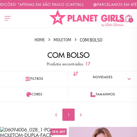
ÕES! *APENAS EM SÃO PAULO (CAPITAL)
PARCELAMOS EM ATÉ 6X
0
COM BOLSO
HOME
MOLETOM
COM BOLSO
Produtos encontrados:
17
FILTROS
CORES
TAMANHOS
1
14% OFF